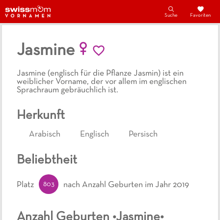
Suche
Favoriten
Jasmine
Jasmine (englisch für die Pflanze Jasmin) ist ein
weiblicher Vorname, der vor allem im englischen
Sprachraum gebräuchlich ist.
Herkunft
Arabisch
Englisch
Persisch
Beliebtheit
803
Platz
nach Anzahl Geburten
im Jahr 2019
Anzahl Geburten •
Jasmine
•