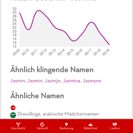
Ähnlich klingende Namen
Jasmin
,
Jasmin
,
Jasmijn
,
Jasmina
,
Jasmyne
Ähnliche Namen
mäd
Dreisilbige, arabische Mädchennamen
mäd
Geschlecht
Herkunft
Bedeutung
Beliebtheit
Lexikon