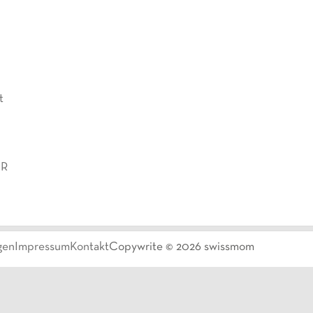
t
 R
gen
Impressum
Kontakt
Copywrite ©
2026
swissmom