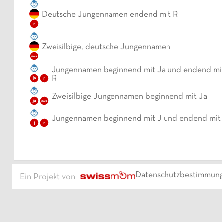
Deutsche Jungennamen endend mit R
r
Zweisilbige, deutsche Jungennamen
zwe
Jungennamen beginnend mit Ja und endend mi
R
ja
r
Zweisilbige Jungennamen beginnend mit Ja
ja
zwe
Jungennamen beginnend mit J und endend mit
j
r
Datenschutzbestimmun
Ein Projekt von