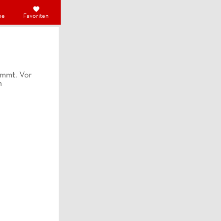
he
Favoriten
ammt. Vor
n