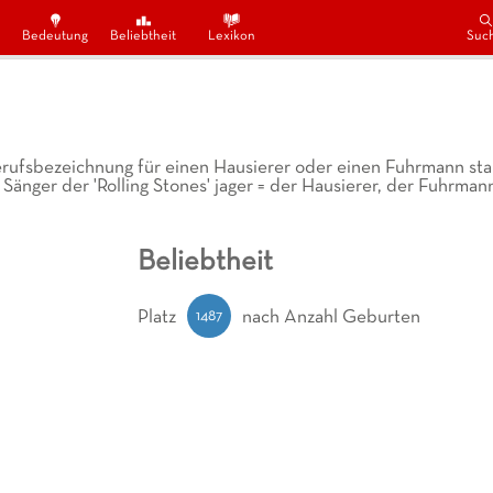
Bedeutung
Beliebtheit
Lexikon
Suc
rufsbezeichnung für einen Hausierer oder einen Fuhrmann st
änger der 'Rolling Stones' jager = der Hausierer, der Fuhrman
Beliebtheit
1487
Platz
nach Anzahl Geburten