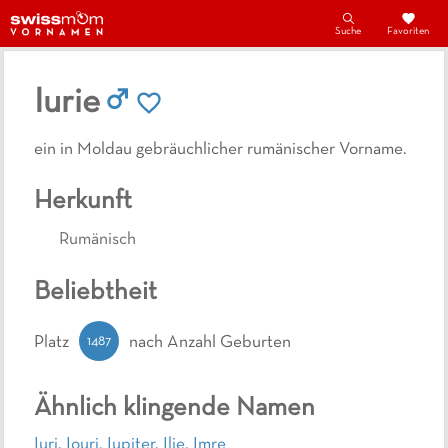
Suche
Favoriten
Iurie
ein in Moldau gebräuchlicher rumänischer Vorname.
Herkunft
Rumänisch
Beliebtheit
1487
Platz
nach Anzahl Geburten
Ähnlich klingende Namen
Iuri
,
Iouri
,
Iupiter
,
Ilie
,
Imre