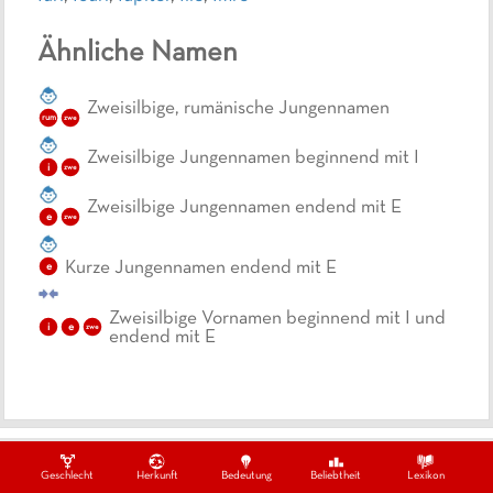
Ähnliche Namen
Zweisilbige, rumänische Jungennamen
rum
zwe
Zweisilbige Jungennamen beginnend mit I
i
zwe
Zweisilbige Jungennamen endend mit E
e
zwe
Kurze Jungennamen endend mit E
e
Zweisilbige Vornamen beginnend mit I und
i
e
zwe
endend mit E
Ein Projekt von
Datenschutzbestimmungen
Impressum
Kontakt
Geschlecht
Herkunft
Bedeutung
Beliebtheit
Lexikon