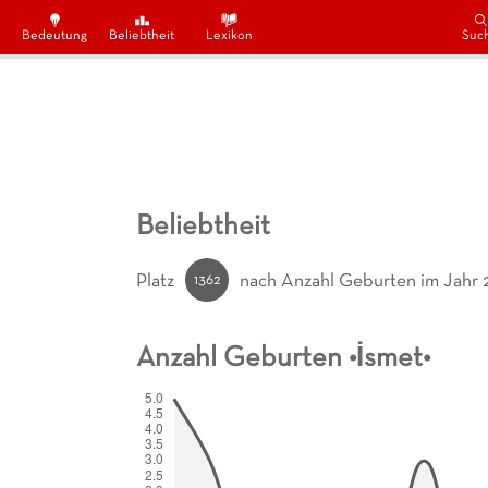
Bedeutung
Beliebtheit
Lexikon
Suc
Beliebtheit
1362
Platz
nach Anzahl Geburten
im Jahr 
Anzahl Geburten •
İsmet
•