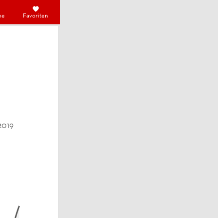
he
Favoriten
2019