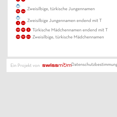
Zweisilbige, türkische Jungennamen
tür
zwe
Zweisilbige Jungennamen endend mit T
t
zwe
Türkische Mädchennamen endend mit T
t
mäd
tür
Zweisilbige, türkische Mädchennamen
mäd
tür
zwe
Datenschutzbestimmun
Ein Projekt von