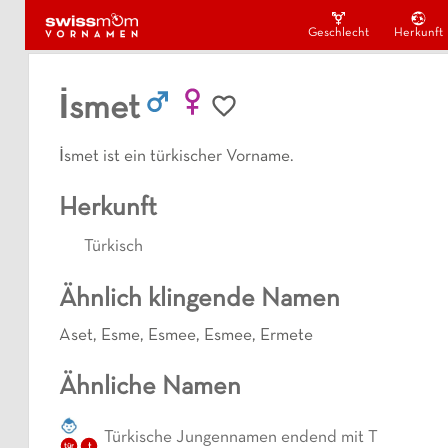
Geschlecht
Herkunft
İsmet
İsmet ist ein türkischer Vorname.
Herkunft
Türkisch
Ähnlich klingende Namen
Aset
,
Esme
,
Esmee
,
Esmee
,
Ermete
Ähnliche Namen
Türkische Jungennamen endend mit T
t
tür