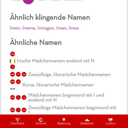
Ähnlich klingende Namen
Imen
,
Imene
,
Innogen
,
Iman
,
Imee
Ähnliche Namen
mäd
Irische Mädchennamen endend mit N
n
Zweisilbige, literarische Mädchennamen
mäd
lit
zwe
mäd
lit
Kurze, literarische Mädchennamen
Mädchennamen beginnend mit I und
i
n
mäd
endend mit N
Zweisilbige Mädchennamen beginnend mit
i
mäd
zwe
I
Geschlecht
Herkunft
Bedeutung
Beliebtheit
Lexikon