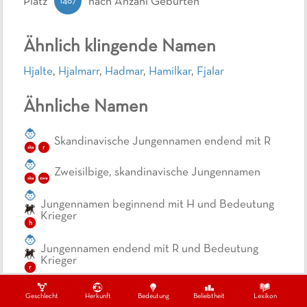
1487
Platz
nach Anzahl Geburten
Ähnlich klingende Namen
Hjalte
,
Hjalmarr
,
Hadmar
,
Hamilkar
,
Fjalar
Ähnliche Namen
Skandinavische Jungennamen endend mit R
r
ska
Zweisilbige, skandinavische Jungennamen
ska
zwe
Jungennamen beginnend mit H und Bedeutung
Krieger
h
Jungennamen endend mit R und Bedeutung
Krieger
r
Zweisilbige Jungennamen mit Bedeutung
Geschlecht
Herkunft
Bedeutung
Beliebtheit
Lexikon
Krieger