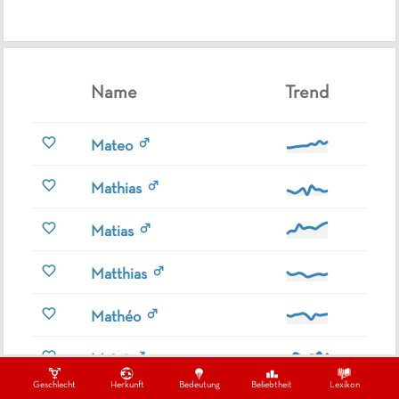
Name
Trend
Mateo
Mathias
Matias
Matthias
Mathéo
Matej
Geschlecht
Herkunft
Bedeutung
Beliebtheit
Lexikon