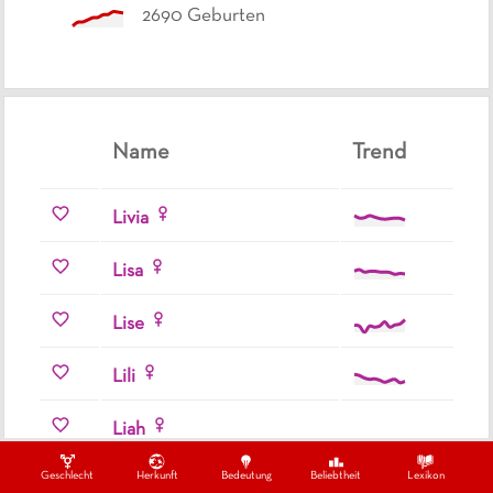
2690
Geburten
Name
Trend
Livia
Lisa
Lise
Lili
Liah
Geschlecht
Herkunft
Bedeutung
Beliebtheit
Lexikon
Liara