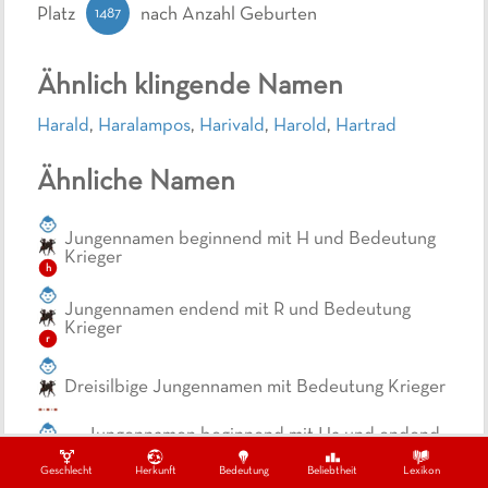
1487
Platz
nach Anzahl Geburten
Ähnlich klingende Namen
Harald
,
Haralampos
,
Harivald
,
Harold
,
Hartrad
Ähnliche Namen
Jungennamen beginnend mit H und Bedeutung
Krieger
h
Jungennamen endend mit R und Bedeutung
Krieger
r
Dreisilbige Jungennamen mit Bedeutung Krieger
Jungennamen beginnend mit Ha und endend
mit R
ha
r
Geschlecht
Herkunft
Bedeutung
Beliebtheit
Lexikon