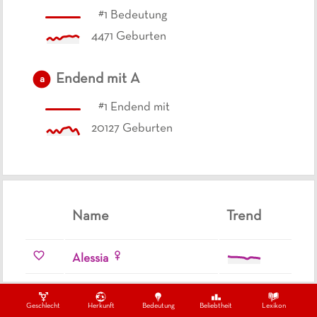
#
1
Bedeutung
4471
Geburten
Endend mit
A
a
#
1
Endend mit
20127
Geburten
Name
Trend
Alessia
Alena
Geschlecht
Herkunft
Bedeutung
Beliebtheit
Lexikon