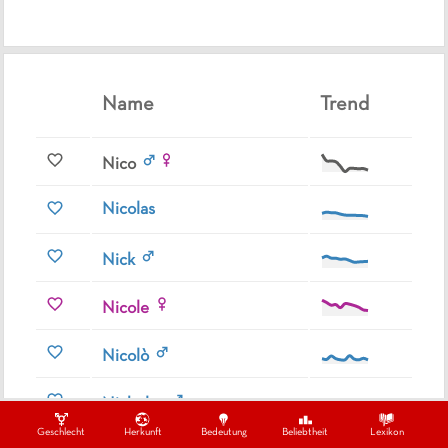
Name
Trend
Nico
Nicolas
Nick
Nicole
Nicolò
Nicholas
Geschlecht
Herkunft
Bedeutung
Beliebtheit
Lexikon