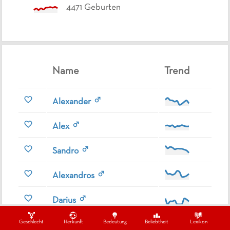
4471
Geburten
Name
Trend
Alexander
Alex
Sandro
Alexandros
Darius
Geschlecht
Herkunft
Bedeutung
Beliebtheit
Lexikon
Alasdair