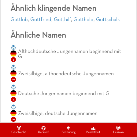
Ähnlich klingende Namen
Gottlob
,
Gottfried
,
Gotthilf
,
Gotthold
,
Gottschalk
Ähnliche Namen
Althochdeutsche Jungennamen beginnend mit
G
g
Zweisilbige, althochdeutsche Jungennamen
zwe
Deutsche Jungennamen beginnend mit G
g
Zweisilbige, deutsche Jungennamen
zwe
Zweisilbige, theophore Jungennamen
Geschlecht
Herkunft
Bedeutung
Beliebtheit
Lexikon
the
zwe