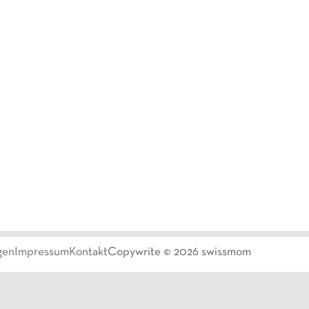
gen
Impressum
Kontakt
Copywrite ©
2026
swissmom