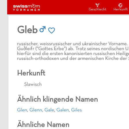
Geschlecht
Herkunft
Gleb
russischer, weissrussischer und ukrainischer Vornam
Guðleifr ("Gottes Erbe") ab. Trotz seines nordischen
hierfür sind die ersten kanonisierten russischen Heili
russisch-orthodoxen und der armenischen Kirche der 
Herkunft
Slawisch
Ähnlich klingende Namen
Glen
,
Glenn
,
Gale
,
Galen
,
Giles
Ähnliche Namen