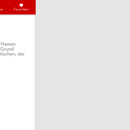
he
Favoriten
en Namen
. Grund
lischen, der