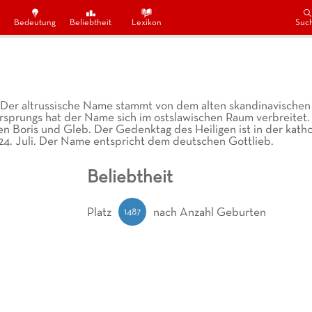
Bedeutung
Beliebtheit
Lexikon
Suc
e. Der altrussische Name stammt von dem alten skandinavisch
 Ursprungs hat der Name sich im ostslawischen Raum verbreitet
gen Boris und Gleb. Der Gedenktag des Heiligen ist in der katho
24. Juli. Der Name entspricht dem deutschen Gottlieb.
Beliebtheit
1487
Platz
nach Anzahl Geburten