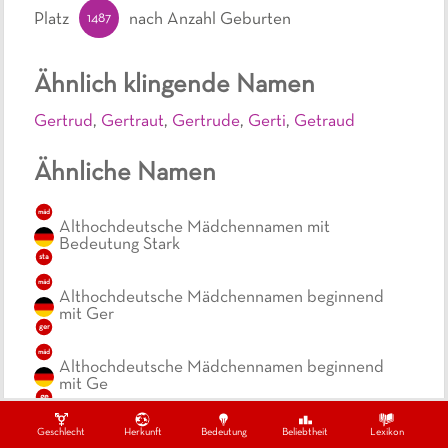
1487
Platz
nach Anzahl Geburten
Ähnlich klingende Namen
Gertrud
,
Gertraut
,
Gertrude
,
Gerti
,
Getraud
Ähnliche Namen
mäd
Althochdeutsche Mädchennamen mit
Bedeutung Stark
sta
mäd
Althochdeutsche Mädchennamen beginnend
mit Ger
ger
mäd
Althochdeutsche Mädchennamen beginnend
mit Ge
ge
mäd
Geschlecht
Herkunft
Bedeutung
Beliebtheit
Lexikon
Althochdeutsche Mädchennamen beginnend