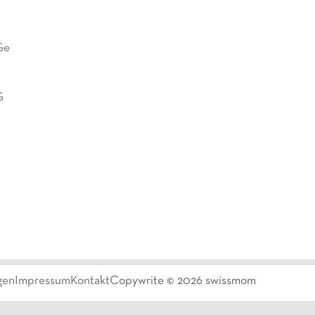
Ge
G
gen
Impressum
Kontakt
Copywrite ©
2026
swissmom