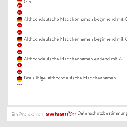
Ger
ger
mäd
Althochdeutsche Mädchennamen beginnend mit 
ge
mäd
Althochdeutsche Mädchennamen beginnend mit 
g
mäd
Althochdeutsche Mädchennamen endend mit A
a
mäd
Dreisilbige, althochdeutsche Mädchennamen
Datenschutzbestimmun
Ein Projekt von