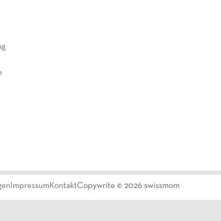
ng
n
gen
Impressum
Kontakt
Copywrite ©
2026
swissmom