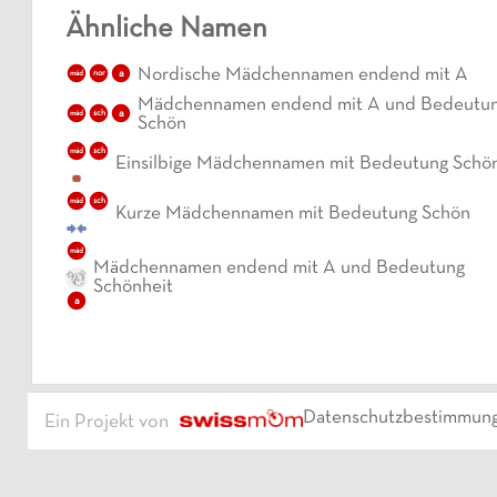
Ähnliche Namen
Nordische Mädchennamen endend mit A
a
mäd
nor
Mädchennamen endend mit A und Bedeutu
sch
a
mäd
Schön
sch
mäd
Einsilbige Mädchennamen mit Bedeutung Schö
sch
mäd
Kurze Mädchennamen mit Bedeutung Schön
mäd
Mädchennamen endend mit A und Bedeutung
Schönheit
a
Datenschutzbestimmun
Ein Projekt von