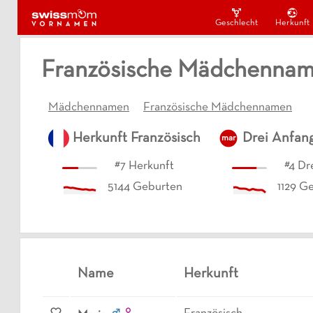
Geschlecht
Herkunft
Französische Mädchennam
Mädchennamen
Französische Mädchennamen
Herkunft
Französisch
Drei Anfan
mar
#
7
Herkunft
#
4
Dr
5144
Geburten
1129
Ge
Name
Herkunft