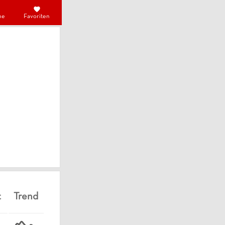
he
Favoriten
t
Trend