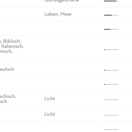
Gottesgeschenk
Leben, Meer
, Biblisch,
 Italienisch,
misch,
Deutsch
echisch,
Licht
isch
Licht