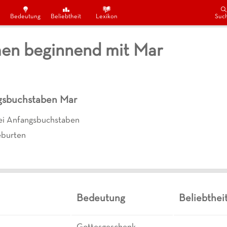
Bedeutung
Beliebtheit
Lexikon
Suc
en beginnend mit Mar
gsbuchstaben
Mar
ei Anfangsbuchstaben
burten
Bedeutung
Beliebthei