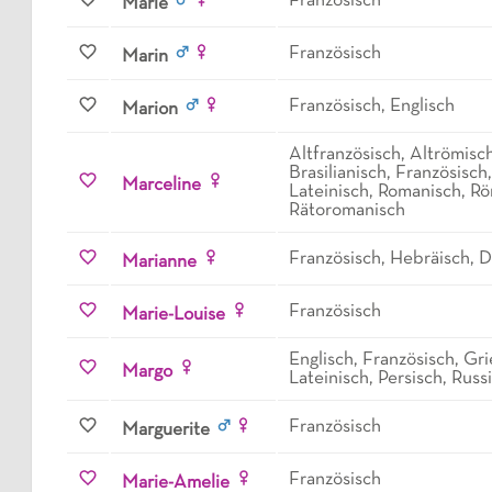
Französisch
Marie
Französisch
Marin
Französisch, Englisch
Marion
Altfranzösisch, Altrömisch
Brasilianisch, Französisch,
Marceline
Lateinisch, Romanisch, Rö
Rätoromanisch
Französisch, Hebräisch, 
Marianne
Französisch
Marie-Louise
Englisch, Französisch, Gri
Margo
Lateinisch, Persisch, Russ
Französisch
Marguerite
Französisch
Marie-Amelie