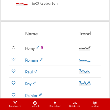
1693
Geburten
Name
Trend
Romy
Romain
Raul
Roy
Rainier
Geschlecht
Herkunft
Bedeutung
Beliebtheit
Lexikon
Raoul