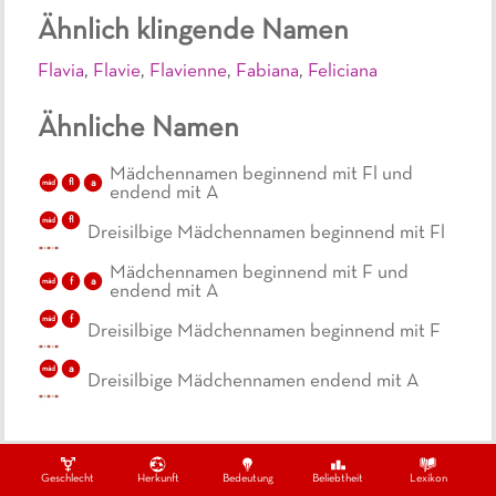
Ähnlich klingende Namen
Flavia
,
Flavie
,
Flavienne
,
Fabiana
,
Feliciana
Ähnliche Namen
Mädchennamen beginnend mit Fl und
fl
a
mäd
endend mit A
fl
mäd
Dreisilbige Mädchennamen beginnend mit Fl
Mädchennamen beginnend mit F und
f
a
mäd
endend mit A
f
mäd
Dreisilbige Mädchennamen beginnend mit F
a
mäd
Dreisilbige Mädchennamen endend mit A
Geschlecht
Herkunft
Bedeutung
Beliebtheit
Lexikon