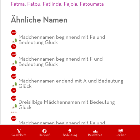
Fatma
,
Fatou
,
Fatlinda
,
Fajola
,
Fatoumata
Ähnliche Namen
mäd
Mädchennamen beginnend mit Fa und
Bedeutung Glück
fa
mäd
Mädchennamen beginnend mit F und
Bedeutung Glück
f
mäd
Mädchennamen endend mit A und Bedeutung
Glück
a
mäd
Dreisilbige Mädchennamen mit Bedeutung
Glück
mäd
Mädchennamen beginnend mit Fa und
Bedeutung Schicksal
fa
Geschlecht
Herkunft
Bedeutung
Beliebtheit
Lexikon