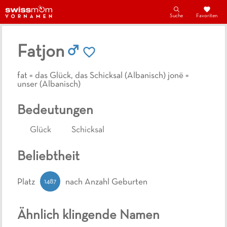
Suche
Favoriten
Fatjon
fat = das Glück, das Schicksal (Albanisch) jonë =
unser (Albanisch)
Bedeutungen
Glück
Schicksal
Beliebtheit
1487
Platz
nach Anzahl Geburten
Ähnlich klingende Namen