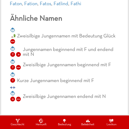
Faton
,
Fation
,
Fatos
,
Fatlind
,
Fathi
Ähnliche Namen
Zweisilbige Jungennamen mit Bedeutung Glück
zwe
Jungennamen beginnend mit F und endend
mit N
f
n
Zweisilbige Jungennamen beginnend mit F
f
zwe
Kurze Jungennamen beginnend mit F
f
Zweisilbige Jungennamen endend mit N
n
zwe
Geschlecht
Herkunft
Bedeutung
Beliebtheit
Lexikon