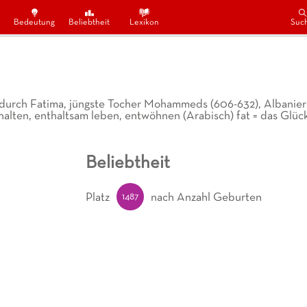
Bedeutung
Beliebtheit
Lexikon
Suc
t durch Fatima, jüngste Tocher Mohammeds (606-632), Albanie
nthalten, enthaltsam leben, entwöhnen (Arabisch) fat = das Glüc
Beliebtheit
1487
Platz
nach Anzahl Geburten