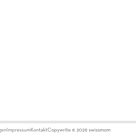
gen
Impressum
Kontakt
Copywrite ©
2026
swissmom