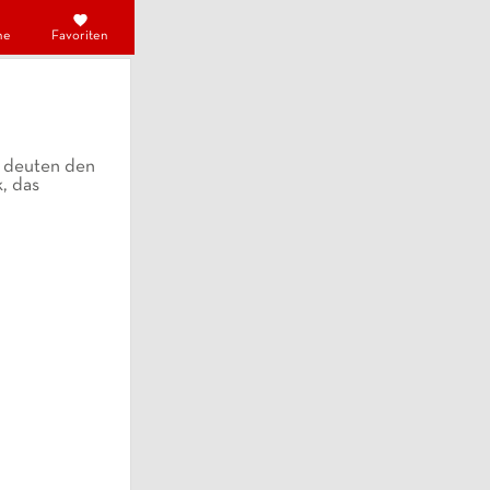
he
Favoriten
r deuten den
k, das