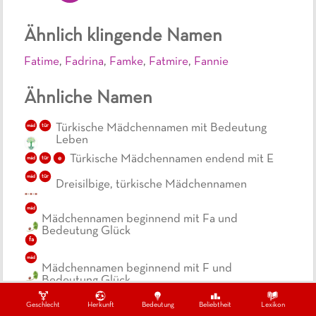
Ähnlich klingende Namen
Fatime
,
Fadrina
,
Famke
,
Fatmire
,
Fannie
Ähnliche Namen
Türkische Mädchennamen mit Bedeutung
mäd
tür
Leben
Türkische Mädchennamen endend mit E
e
mäd
tür
mäd
tür
Dreisilbige, türkische Mädchennamen
mäd
Mädchennamen beginnend mit Fa und
Bedeutung Glück
fa
mäd
Mädchennamen beginnend mit F und
Bedeutung Glück
f
Geschlecht
Herkunft
Bedeutung
Beliebtheit
Lexikon