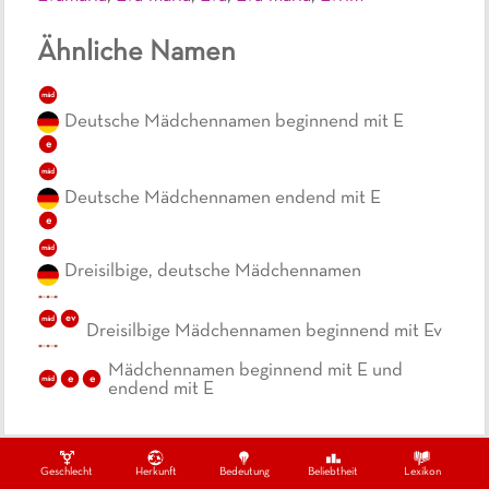
Ähnliche Namen
mäd
Deutsche Mädchennamen beginnend mit E
e
mäd
Deutsche Mädchennamen endend mit E
e
mäd
Dreisilbige, deutsche Mädchennamen
mäd
ev
Dreisilbige Mädchennamen beginnend mit Ev
Mädchennamen beginnend mit E und
e
e
mäd
endend mit E
Geschlecht
Herkunft
Bedeutung
Beliebtheit
Lexikon