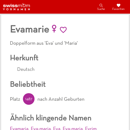
Suche
Favoriten
Evamarie
Doppelform aus 'Eva' und 'Maria'
Herkunft
Deutsch
Beliebtheit
1487
Platz
nach Anzahl Geburten
Ähnlich klingende Namen
Evamaria
,
Eva-maria
,
Eva
,
Eva-maria
,
Evrim