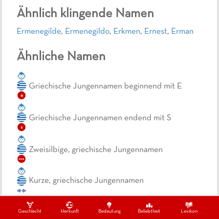
Ähnlich klingende Namen
Ermenegilde
,
Ermenegildo
,
Erkmen
,
Ernest
,
Erman
Ähnliche Namen
Griechische Jungennamen beginnend mit E
e
Griechische Jungennamen endend mit S
s
Zweisilbige, griechische Jungennamen
zwe
Kurze, griechische Jungennamen
Zweisilbige Jungennamen beginnend mit Er
er
zwe
Geschlecht
Herkunft
Bedeutung
Beliebtheit
Lexikon