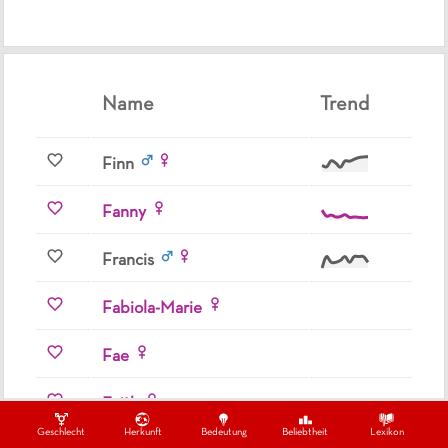
Name
Trend
Finn
Fanny
Francis
Fabiola-Marie
Fae
Faith
Geschlecht
Herkunft
Bedeutung
Beliebtheit
Lexikon