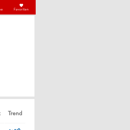
he
Favoriten
t
Trend