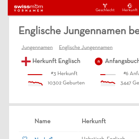
Geschlecht
Herkunft
Englische Jungennamen be
Jungennamen
Englische Jungennamen
Herkunft
Englisch
Anfangsbuc
n
#
3
Herkunft
#
6
Anf
10302
Geburten
3447
Ge
Name
Herkunft