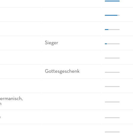
Sieger
Gottesgeschenk
Germanisch,
h
h