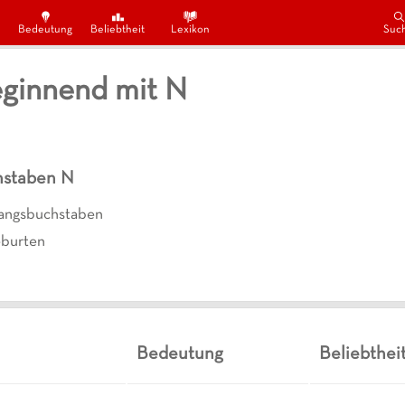
Bedeutung
Beliebtheit
Lexikon
Suc
ginnend mit N
hstaben
N
angsbuchstaben
burten
Bedeutung
Beliebthei