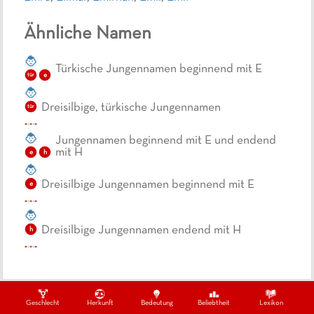
Ähnliche Namen
Türkische Jungennamen beginnend mit E
e
tür
Dreisilbige, türkische Jungennamen
tür
Jungennamen beginnend mit E und endend
mit H
h
e
Dreisilbige Jungennamen beginnend mit E
e
Dreisilbige Jungennamen endend mit H
h
Geschlecht
Herkunft
Bedeutung
Beliebtheit
Lexikon