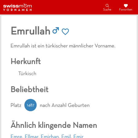
Suche
Favoriten
Emrullah
Emrullah ist ein türkischer männlicher Vorname.
Herkunft
Türkisch
Beliebtheit
1487
Platz
nach Anzahl Geburten
Ähnlich klingende Namen
Emre
,
Ellmar
,
Emirhan
,
Emil
,
Emir