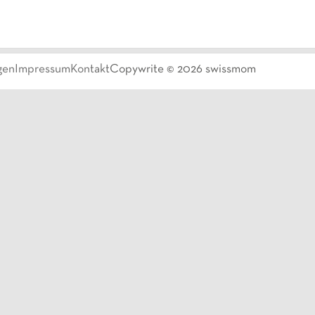
gen
Impressum
Kontakt
Copywrite ©
2026
swissmom