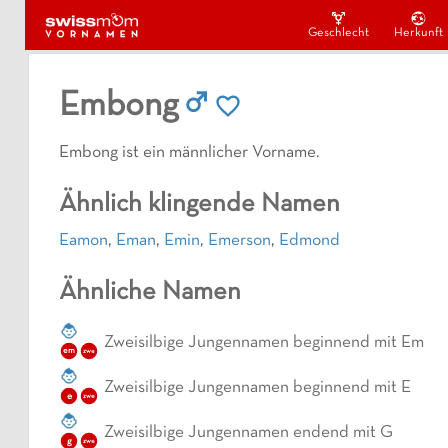
Geschlecht
Herkunft
Embong
Embong ist ein männlicher Vorname.
Ähnlich klingende Namen
Eamon
,
Eman
,
Emin
,
Emerson
,
Edmond
Ähnliche Namen
Zweisilbige Jungennamen beginnend mit Em
em
zwe
Zweisilbige Jungennamen beginnend mit E
e
zwe
Zweisilbige Jungennamen endend mit G
g
zwe