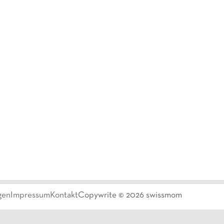
gen
Impressum
Kontakt
Copywrite ©
2026
swissmom