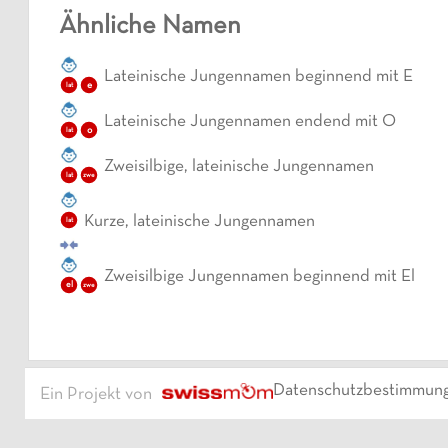
Ähnliche Namen
Lateinische Jungennamen beginnend mit E
e
lat
Lateinische Jungennamen endend mit O
o
lat
Zweisilbige, lateinische Jungennamen
lat
zwe
Kurze, lateinische Jungennamen
lat
Zweisilbige Jungennamen beginnend mit El
el
zwe
Datenschutzbestimmun
Ein Projekt von