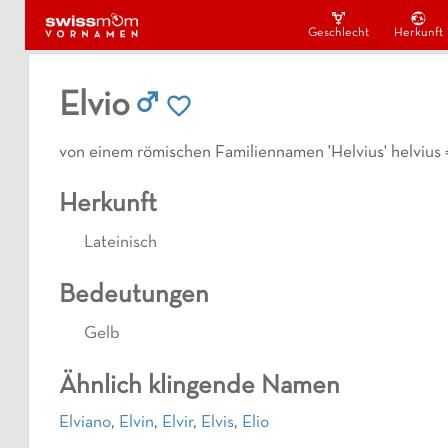
Geschlecht
Herkunft
Elvio
von einem römischen Familiennamen 'Helvius' helvius =
Herkunft
Lateinisch
Bedeutungen
Gelb
Ähnlich klingende Namen
Elviano
,
Elvin
,
Elvir
,
Elvis
,
Elio