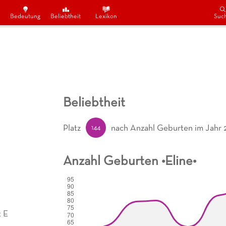
Bedeutung
Beliebtheit
Lexikon
Suc
Beliebtheit
144
Platz
nach Anzahl Geburten
im Jahr 
Anzahl Geburten •
Eline
•
 E