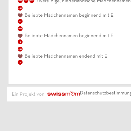
Zweisilbige, niederländische Mädchennamen
mäd
nie
zwe
mäd
Beliebte Mädchennamen beginnend mit El
el
mäd
Beliebte Mädchennamen beginnend mit E
e
mäd
Beliebte Mädchennamen endend mit E
e
Datenschutzbestimmun
Ein Projekt von