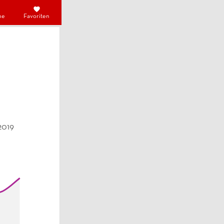
he
Favoriten
2019