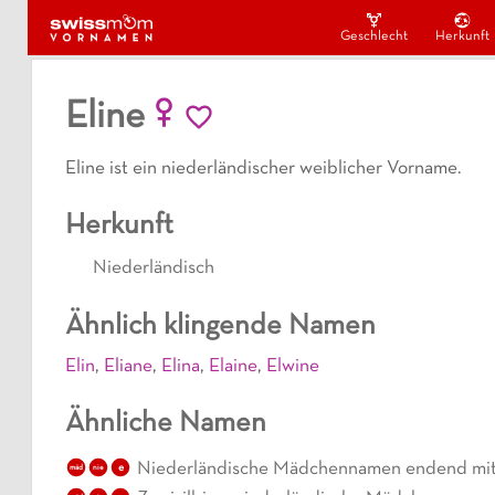
Geschlecht
Herkunft
Eline
Eline ist ein niederländischer weiblicher Vorname.
Herkunft
Niederländisch
Ähnlich klingende Namen
Elin
,
Eliane
,
Elina
,
Elaine
,
Elwine
Ähnliche Namen
Niederländische Mädchennamen endend mit
e
mäd
nie