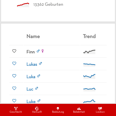
13362
Geburten
Name
Trend
Finn
Lukas
Luka
Luc
Luke
Geschlecht
Herkunft
Bedeutung
Beliebtheit
Lexikon
Akça