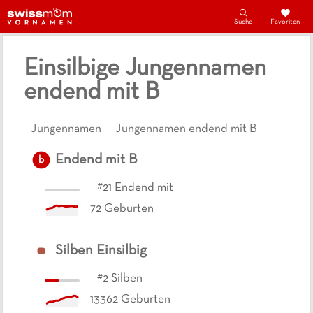
Suche
Favoriten
Einsilbige Jungennamen
endend mit B
Jungennamen
Jungennamen endend mit B
Endend mit
B
b
#
21
Endend mit
72
Geburten
Silben
Einsilbig
#
2
Silben
13362
Geburten