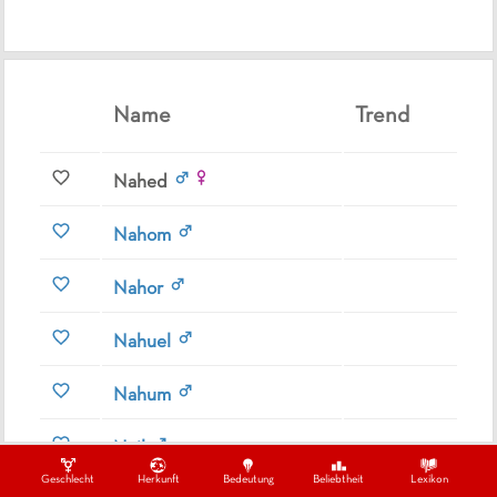
Name
Trend
Nahed
Nahom
Nahor
Nahuel
Nahum
Nail
Geschlecht
Herkunft
Bedeutung
Beliebtheit
Lexikon