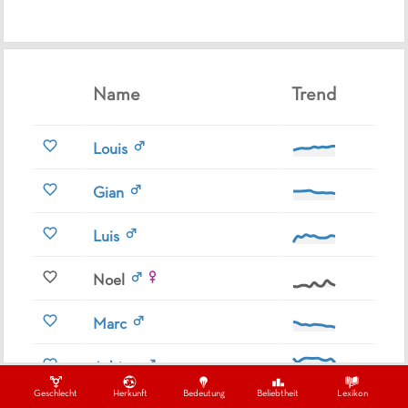
Name
Trend
Louis
Gian
Luis
Noel
Marc
Adrien
Geschlecht
Herkunft
Bedeutung
Beliebtheit
Lexikon