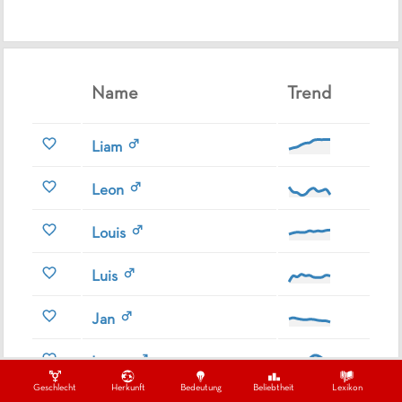
Name
Trend
Liam
Leon
Louis
Luis
Jan
Lenny
Geschlecht
Herkunft
Bedeutung
Beliebtheit
Lexikon