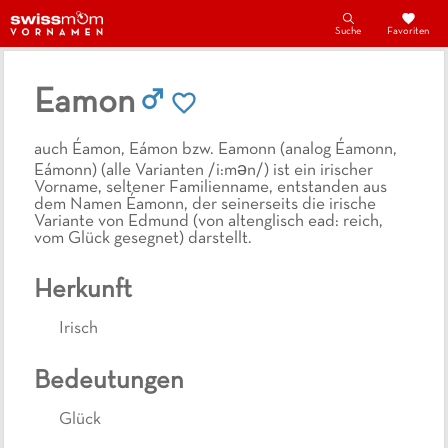
Suche
Favoriten
Eamon
auch Éamon, Eámon bzw. Eamonn (analog Éamonn,
Eámonn) (alle Varianten /i:mən/) ist ein irischer
Vorname, seltener Familienname, entstanden aus
dem Namen Éamonn, der seinerseits die irische
Variante von Edmund (von altenglisch ead: reich,
vom Glück gesegnet) darstellt.
Herkunft
Irisch
Bedeutungen
Glück