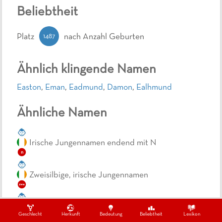
Beliebtheit
1487
Platz
nach Anzahl Geburten
Ähnlich klingende Namen
Easton
,
Eman
,
Eadmund
,
Damon
,
Ealhmund
Ähnliche Namen
Irische Jungennamen endend mit N
n
Zweisilbige, irische Jungennamen
zwe
Zweisilbige Jungennamen mit Bedeutung Glück
Geschlecht
Herkunft
Bedeutung
Beliebtheit
Lexikon
zwe