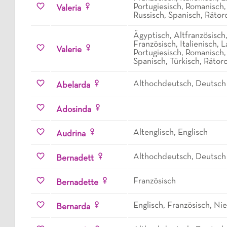
Portugiesisch, Romanisch
Valeria
Russisch, Spanisch, Räto
Ägyptisch, Altfranzösisch
Französisch, Italienisch, L
Valerie
Portugiesisch, Romanisch
Spanisch, Türkisch, Räto
Althochdeutsch, Deutsch
Abelarda
Adosinda
Altenglisch, Englisch
Audrina
Althochdeutsch, Deutsch
Bernadett
Französisch
Bernadette
Englisch, Französisch, Ni
Bernarda