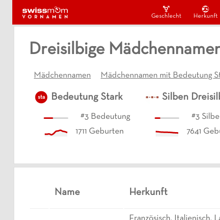
Geschlecht
Herkunft
Dreisilbige Mädchennamen
Mädchennamen
Mädchennamen mit Bedeutung St
Bedeutung
Stark
Silben
Dreisil
sta
#
3
Bedeutung
#
3
Silb
1711
Geburten
7641
Gebu
Name
Herkunft
Französisch, Italienisch, L