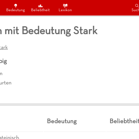
Bedeutung
Beliebtheit
Lexikon
Suc
 mit Bedeutung Stark
ark
big
en
rten
Bedeutung
Beliebthei
ateinisch,