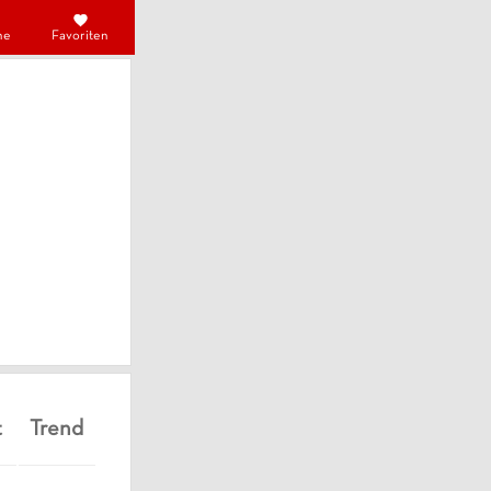
he
Favoriten
t
Trend