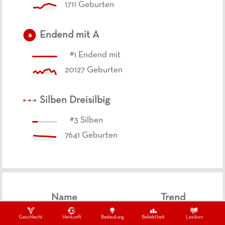
1711
Geburten
Endend mit
A
a
#
1
Endend mit
20127
Geburten
Silben
Dreisilbig
#
3
Silben
7641
Geburten
Name
Trend
Geschlecht
Herkunft
Bedeutung
Beliebtheit
Lexikon