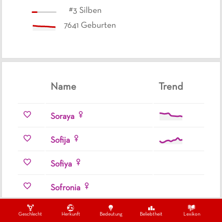
#
3
Silben
7641
Geburten
Name
Trend
Soraya
Sofija
Sofiya
Sofronia
Solana
Geschlecht
Herkunft
Bedeutung
Beliebtheit
Lexikon