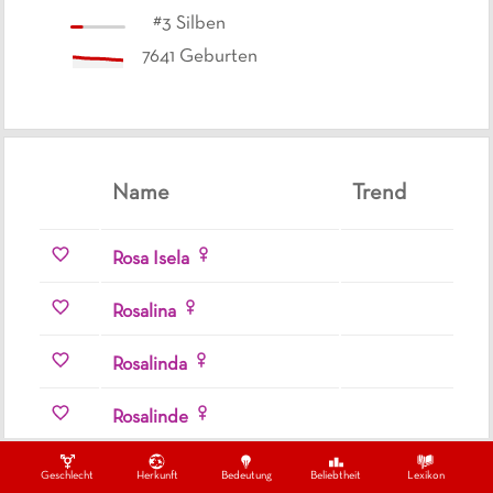
#
3
Silben
7641
Geburten
Name
Trend
Rosa Isela
Rosalina
Rosalinda
Rosalinde
Rosaline
Geschlecht
Herkunft
Bedeutung
Beliebtheit
Lexikon