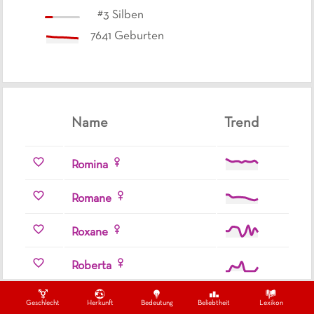
#
3
Silben
7641
Geburten
Name
Trend
Romina
Romane
Roxane
Roberta
Roxanne
Geschlecht
Herkunft
Bedeutung
Beliebtheit
Lexikon