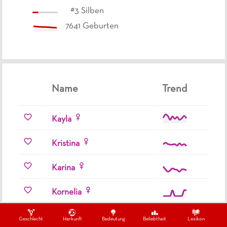
#
3
Silben
7641
Geburten
Name
Trend
Kayla
Kristina
Karina
Kornelia
Kaarina
Geschlecht
Herkunft
Bedeutung
Beliebtheit
Lexikon