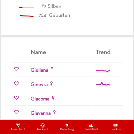
#
3
Silben
7641
Geburten
Name
Trend
Giuliana
Ginevra
Giacoma
Giavanna
Gilberta
Geschlecht
Herkunft
Bedeutung
Beliebtheit
Lexikon