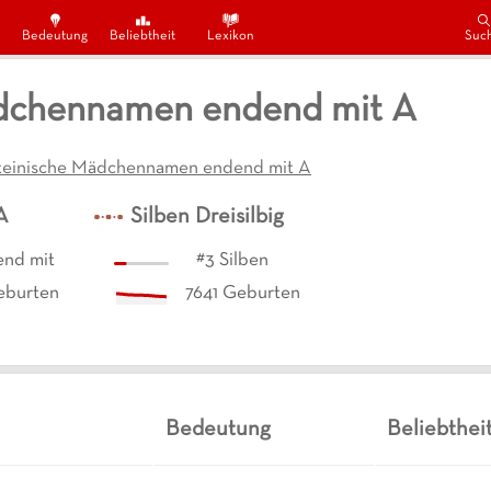
Bedeutung
Beliebtheit
Lexikon
Suc
Mädchennamen endend mit A
teinische Mädchennamen endend mit A
A
Silben
Dreisilbig
nd mit
#
3
Silben
burten
7641
Geburten
Bedeutung
Beliebthei