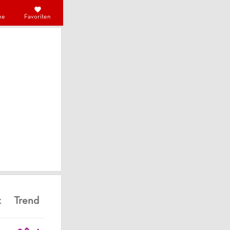
he
Favoriten
t
Trend