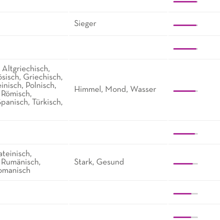
Sieger
 Altgriechisch,
sisch, Griechisch,
einisch, Polnisch,
Himmel, Mond, Wasser
 Römisch,
panisch, Türkisch,
ateinisch,
, Rumänisch,
Stark, Gesund
romanisch