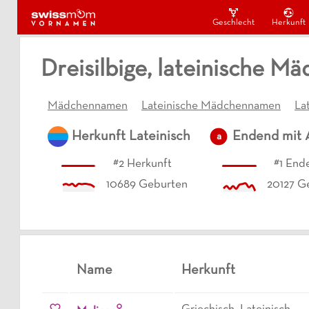
Geschlecht
Herkunft
Dreisilbige, lateinische 
Mädchennamen
Lateinische Mädchennamen
La
Herkunft
Lateinisch
Endend mit
a
#
2
Herkunft
#
1
Ende
10689
Geburten
20127
Ge
Name
Herkunft