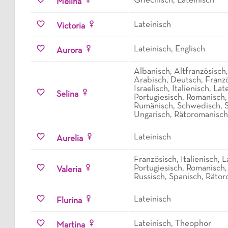
Griechisch, Lateinisch
Melina
Lateinisch
Victoria
Lateinisch, Englisch
Aurora
Albanisch, Altfranzösisch,
Arabisch, Deutsch, Franzö
Israelisch, Italienisch, Lat
Selina
Portugiesisch, Romanisch,
Rumänisch, Schwedisch, S
Ungarisch, Rätoromanisch
Lateinisch
Aurelia
Französisch, Italienisch, L
Portugiesisch, Romanisch
Valeria
Russisch, Spanisch, Räto
Lateinisch
Flurina
Lateinisch, Theophor
Martina