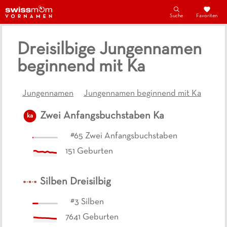
Suche
Favoriten
Dreisilbige Jungennamen
beginnend mit Ka
Jungennamen
Jungennamen beginnend mit Ka
Zwei Anfangsbuchstaben
Ka
ka
#
65
Zwei Anfangsbuchstaben
151
Geburten
Silben
Dreisilbig
#
3
Silben
7641
Geburten