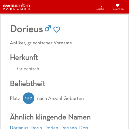
Suche
Favoriten
Dorieus
Antiker, griechischer Vorname.
Herkunft
Griechisch
Beliebtheit
1487
Platz
nach Anzahl Geburten
Ähnlich klingende Namen
Dorianus
,
Dorin
,
Dorian
,
Doriano
,
Doru