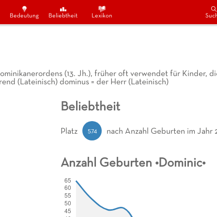
Bedeutung
Beliebtheit
Lexikon
Suc
inikanerordens (13. Jh.), früher oft verwendet für Kinder, d
nd (Lateinisch) dominus = der Herr (Lateinisch)
Beliebtheit
574
Platz
nach Anzahl Geburten
im Jahr 
Anzahl Geburten •
Dominic
•