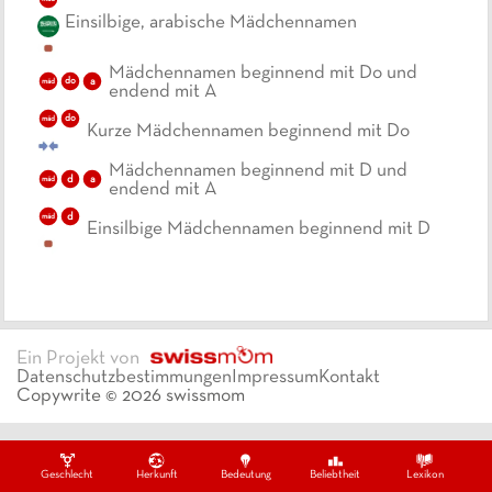
Einsilbige, arabische Mädchennamen
Mädchennamen beginnend mit Do und
do
a
mäd
endend mit A
do
mäd
Kurze Mädchennamen beginnend mit Do
Mädchennamen beginnend mit D und
d
a
mäd
endend mit A
d
mäd
Einsilbige Mädchennamen beginnend mit D
Ein Projekt von
Datenschutzbestimmungen
Impressum
Kontakt
Copywrite ©
2026
swissmom
Geschlecht
Herkunft
Bedeutung
Beliebtheit
Lexikon