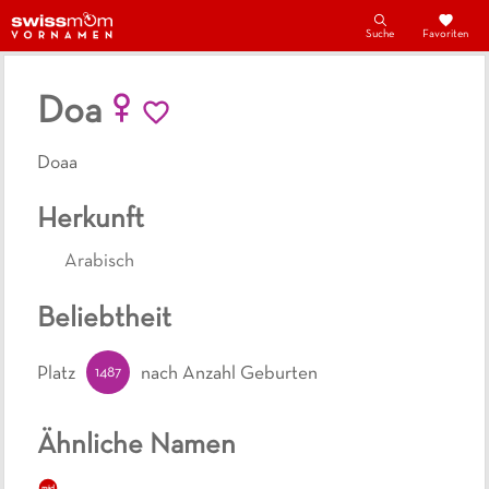
Suche
Favoriten
Doa
Doaa
Herkunft
Arabisch
Beliebtheit
1487
Platz
nach Anzahl Geburten
Ähnliche Namen
mäd